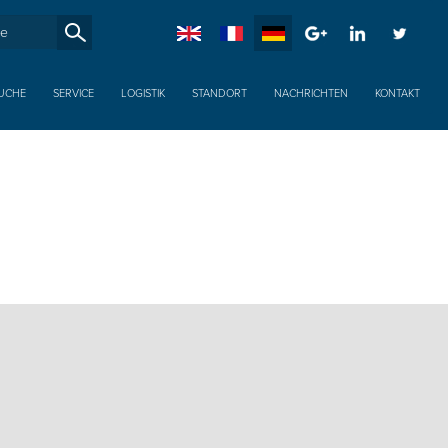
SucheXX
UCHE
SERVICE
LOGISTIK
STANDORT
NACHRICHTEN
KONTAKT
T: +44 (0) 1845 528 280
sales@allsteelstrading.co.uk