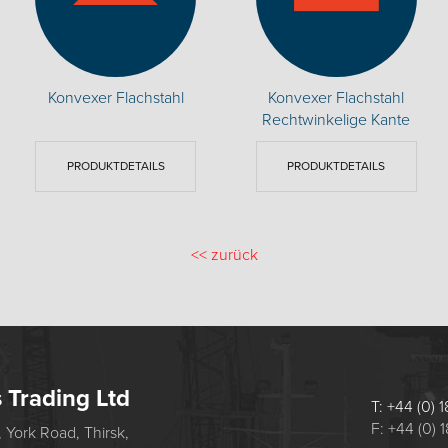
Konvexer Flachstahl
Konvexer Flachstahl
Rechtwinkelige Kante
PRODUKTDETAILS
PRODUKTDETAILS
<<
zurück
s Trading Ltd
T: +44 (0)
F: +44 (0)
 York Road, Thirsk,