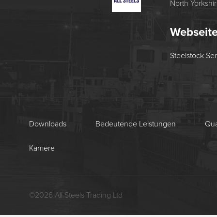
North Yorkshi
Webseit
Steelstock Se
Downloads
Bedeutende Leistungen
Qual
Karriere
©
2026
All Steels Trading Ltd