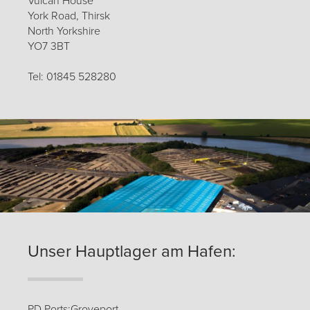
Vulcan House
York Road, Thirsk
North Yorkshire
YO7 3BT
Tel: 01845 528280
Unser Hauptlager am Hafen:
PD Ports:Groveport