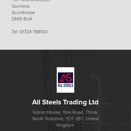
Gunness
Scunthorpe
DN15 8UA
Tel: 01724 788100
All Steels Trading Ltd
Vulcan House, York Road, Thirsk,
North Yorkshire, YO7 3BT, United
Kingdom