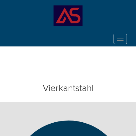
Toggle
navigat
Vierkantstahl